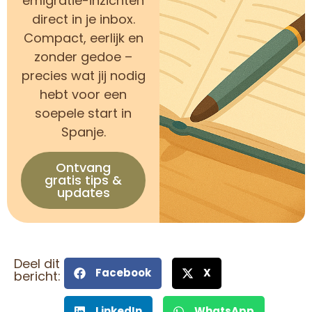
emigratie-inzichten
direct in je inbox.
Compact, eerlijk en
zonder gedoe –
precies wat jij nodig
hebt voor een
soepele start in
Spanje.
Ontvang
gratis tips &
updates
Deel dit
Facebook
X
bericht:
LinkedIn
WhatsApp