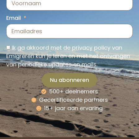
Email
Ik ga akkoord met de
privacy policy
van
Emigreren kun je leren en met het ontvangen
van periodieke updates en mails.
Nu abonneren
500+ deelnemers
Alternative:
Gecertificeerde partners
15+ jaar aan ervaring