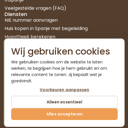
Veelgestelde vragen (FAQ)
Diensten
NIE nummer aanvragen
Huis kopen in Spanje met begeleiding
Hypotheek berekenen
Kenniscentrum
Wij gebruiken cookies
Autónomo worden in Spanje
Waarom bijbetalen seguridad social
We gebruiken cookies om de website te laten
Familia numerosa in Spanje
werken, te begrijpen hoe je hem gebruikt en om
Pensioen in Spanje: wat je moet weten
relevante content te tonen. Jij bepaalt wat je
goedvindt.
Remigreren naar Nederland
Zonnepanelen in Spanje
Voorkeuren aanpassen
Alleen essentieel
© 2026 Emigreren kun je leren | Alle rechten
Alles accepteren
voorbehouden
Algemene voorwaarden
|
Privacy policy