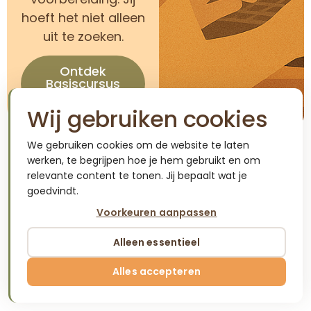
hoeft het niet alleen
uit te zoeken.
Ontdek
Basiscursus
BÁSICO 1
Wij gebruiken cookies
We gebruiken cookies om de website te laten
werken, te begrijpen hoe je hem gebruikt en om
Deel dit
relevante content te tonen. Jij bepaalt wat je
Facebook
X
bericht:
goedvindt.
Voorkeuren aanpassen
LinkedIn
WhatsApp
Alleen essentieel
Email
Alles accepteren