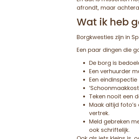
afrondt, maar achteraf
Wat ik heb g
Borgkwesties zijn in 
Een paar dingen die g
De borg is bedoel
Een verhuurder m
Een eindinspectie 
‘Schoonmaakkoste
Teken nooit een doc
Maak altijd foto’s
vertrek.
Meld gebreken met
ook schriftelijk.
Ook als iets kleins is, 