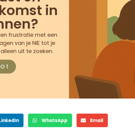
ekomst in
innen?
en frustratie met een
gen van je NIE tot je
alleen uit te zoeken.
O 1
LinkedIn
WhatsApp
Email