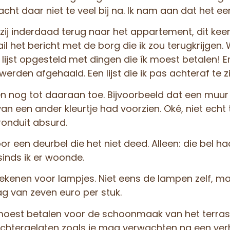
acht daar niet te veel bij na. Ik nam aan dat het ee
ij inderdaad terug naar het appartement, dit keer
 het bericht met de borg die ik zou terugkrijgen.
lijst opgesteld met dingen die ík moest betalen! E
erden afgehaald. Een lijst die ik pas achteraf te z
 nog tot daaraan toe. Bijvoorbeeld dat een muu
an een ander kleurtje had voorzien. Oké, niet echt
onduit absurd.
or een deurbel die het niet deed. Alleen: die bel ha
inds ik er woonde.
ekenen voor lampjes. Niet eens de lampen zelf, ma
g van zeven euro per stuk.
moest betalen voor de schoonmaak van het terras.
tergelaten zoals je mag verwachten na een verhu