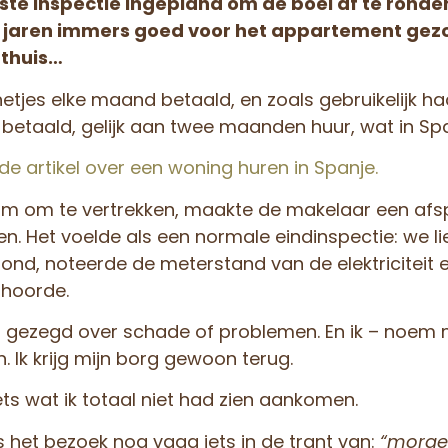
atste inspectie ingepland om de boel af te ron
die jaren immers goed voor het appartement ge
 thuis…
 netjes elke maand betaald, en zoals gebruikelijk had
betaald, gelijk aan twee maanden huur, wat in Span
de artikel over een woning huren in Spanje.
 om te vertrekken, maakte de makelaar een afs
en. Het voelde als een normale eindinspectie: we 
rond, noteerde de meterstand van de elektriciteit 
 hoorde.
s gezegd over schade of problemen. En ik – noem m
ijn. Ik krijg mijn borg gewoon terug.
ts wat ik totaal niet had zien aankomen.
s het bezoek nog vaag iets in de trant van:
“morge