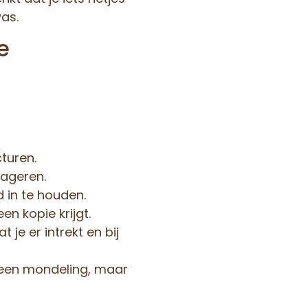
as.
e
turen.
eageren.
 in te houden.
en kopie krijgt.
je er intrekt en bij
leen mondeling, maar