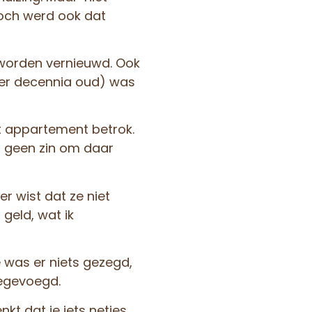
Toch werd ook dat
 worden vernieuwd. Ook
eker decennia oud) was
t appartement betrok.
eb geen zin om daar
r wist dat ze niet
 geld, wat ik
e was er niets gezegd,
oegevoegd.
nkt dat je iets netjes