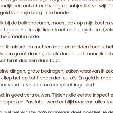
urlijk een ontzettend vaag en subjectief verwijt. 
geld van mijn borg in te houden.
luik bij de balkondeuren, moest ook op mijn kosten
ooit goed. Het kozijn liep stroef en het systeem (z
 helemaal in orde.
had ik misschien meteen moeten melden toen ik he
ls een groot drama, dus ik dacht: laat maar, ik h
 Achteraf dus een dure fout.
eine dingen, grote bedragen, zaken waarvan ik zeke
lijk liep het op tot honderden euro’s. En geld is maar
aar vond: ik voelde me compleet ingeluisd.
d, in goed vertrouwen. Tijdens die eerste inspecti
 besproken. Pas later werd er blijkbaar van alles t
 wel het ergste: zo’n makelaar doet poeslief, je de