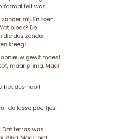
n formaliteit was.
 zonder mij. En toen
 Wat bleek? De
n die dus zonder
ien kreeg!
r opnieuw gewit moest
 tof, maar prima. Maar
d het dus nooit
ar de losse peertjes
 Dat terras was
izing. Maar ‘niet