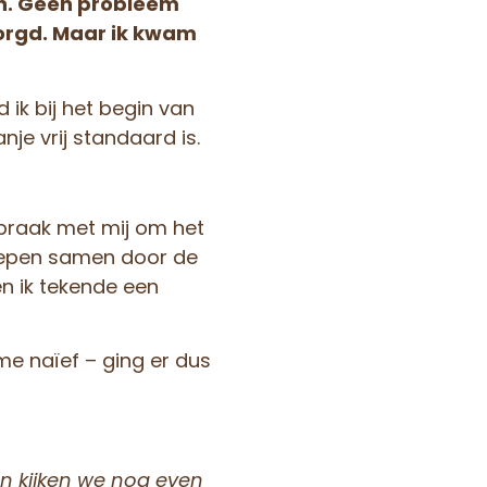
den. Geen probleem
zorgd. Maar ik kwam
 ik bij het begin van
je vrij standaard is.
praak met mij om het
liepen samen door de
en ik tekende een
e naïef – ging er dus
n kijken we nog even