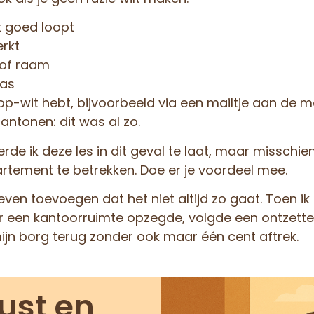
et goed loopt
erkt
 of raam
was
op-wit hebt, bijvoorbeeld via een mailtje aan de m
aantonen: dit was al zo.
erde ik deze les in dit geval te laat, maar misschien
rtement te betrekken. Doe er je voordeel mee.
ven toevoegen dat het niet altijd zo gaat. Toen ik 
 een kantoorruimte opzegde, volgde een ontzettend
mijn borg terug zonder ook maar één cent aftrek.
ust en