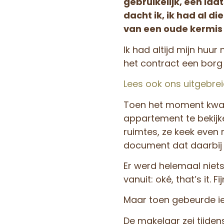
gebruikelijk, een la
dacht ik, ik had al 
van een oude kermis
Ik had altijd mijn huur
het contract een borg 
Lees ook ons uitgebrei
Toen het moment kwam
appartement te bekijk
ruimtes, ze keek even 
document dat daarbij
Er werd helemaal niet
vanuit: oké, that’s it. F
Maar toen gebeurde ie
De makelaar zei tijden