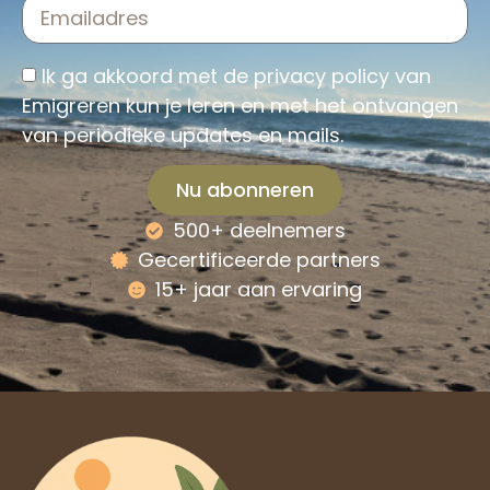
Ik ga akkoord met de
privacy policy
van
Emigreren kun je leren en met het ontvangen
van periodieke updates en mails.
Nu abonneren
500+ deelnemers
Alternative:
Gecertificeerde partners
15+ jaar aan ervaring