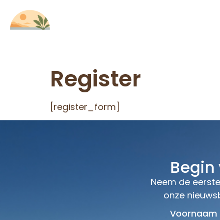
Home
Contact
Register
[register_form]
Begin
Neem de eerste 
onze nieuwsb
Voornaam