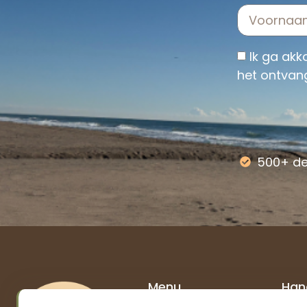
Ik ga ak
het ontvan
Alternative:
500+ d
Menu
Hand
Home
Spa