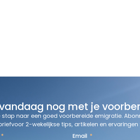
Diensten
Cursussen
Kenniscentrum
Over
 vandaag nog met je voorber
stap naar een goed voorbereide emigratie. Abonn
riefvoor 2-wekelijkse tips, artikelen en ervaringen
Email