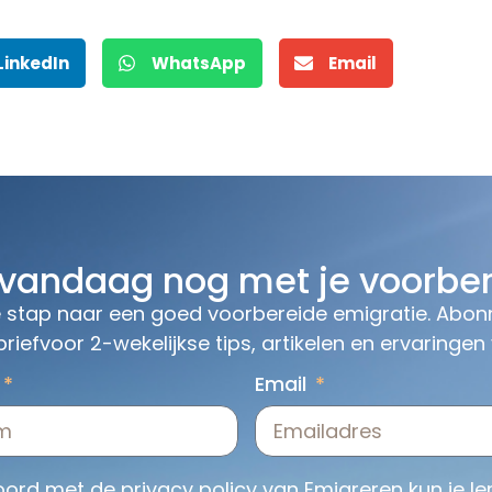
LinkedIn
WhatsApp
Email
 vandaag nog met je voorber
stap naar een goed voorbereide emigratie. Abonn
riefvoor 2-wekelijkse tips, artikelen en ervaringen
Email
koord met de
privacy policy
van Emigreren kun je le