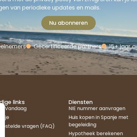
gen van periodieke updates en mails.
Nu abonneren
eelnemers
Gecertificeerde partners
15+ jaar a
ige links
Diensten
njeVandaag
NIE nummer aanvragen
anje
Huis kopen in Spanje met
begeleiding
gestelde vragen (FAQ)
Hypotheek berekenen