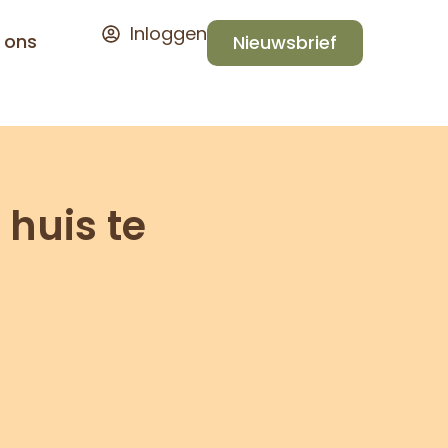
Inloggen
 ons
Nieuwsbrief
 huis te