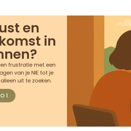
ust en
ekomst in
innen?
en frustratie met een
gen van je NIE tot je
alleen uit te zoeken.
O 1