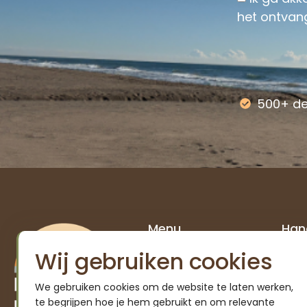
het ontvan
Alternative:
500+ d
Menu
Hand
Home
Spa
Wij gebruiken cookies
Diensten
InSp
Cursussen
Veel
We gebruiken cookies om de website te laten werken,
Over ons
te begrijpen hoe je hem gebruikt en om relevante