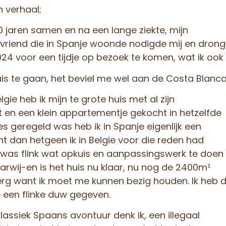
n verhaal;
0 jaren samen en na een lange ziekte, mijn
dvriend die in Spanje woonde nodigde mij en drong
24 voor een tijdje op bezoek te komen, wat ik ook
uis te gaan, het beviel me wel aan de Costa Blanca
lgie heb ik mijn te grote huis met al zijn
t en een klein appartementje gekocht in hetzelfde
es geregeld was heb ik in Spanje eigenlijk een
t dan hetgeen ik in Belgie voor die reden had
s was flink wat opkuis en aanpassingswerk te doen
karwij-en is het huis nu klaar, nu nog de 2400m²
erg want ik moet me kunnen bezig houden. Ik heb 
een flinke duw gegeven.
assiek Spaans avontuur denk ik, een illegaal