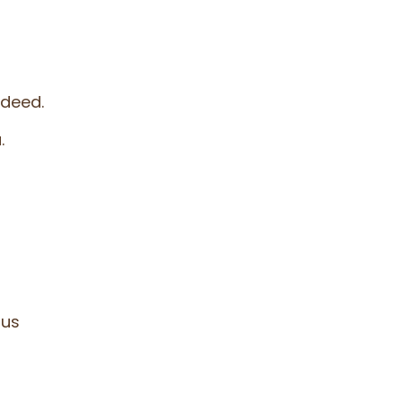
 deed.
.
dus