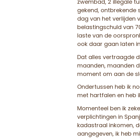
zwembad, 2 illegale tu
gekend, ontbrekende s
dag van het verlijden v
belastingschuld van 7
laste van de oorspron
ook daar gaan laten i
Dat alles vertraagde 
maanden, maanden die
moment om aan de sla
Ondertussen heb ik nog
met hartfalen en heb i
Momenteel ben ik zeker
verplichtingen in Spanj
kadastraal inkomen, de
aangegeven, ik heb mij