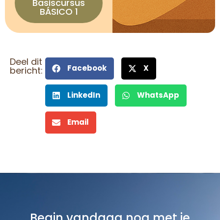
Basiscursus
BÁSICO 1
Deel dit
Facebook
X
bericht:
LinkedIn
WhatsApp
Email
Begin vandaag nog met je