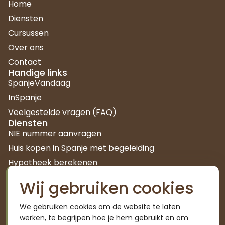
Home
Diensten
Cursussen
Over ons
Contact
Handige links
SpanjeVandaag
InSpanje
Veelgestelde vragen (FAQ)
Diensten
NIE nummer aanvragen
Huis kopen in Spanje met begeleiding
Hypotheek berekenen
Kenniscentrum
Wij gebruiken cookies
Autónomo worden in Spanje
Waarom bijbetalen seguridad social
We gebruiken cookies om de website te laten
Familia numerosa in Spanje
werken, te begrijpen hoe je hem gebruikt en om