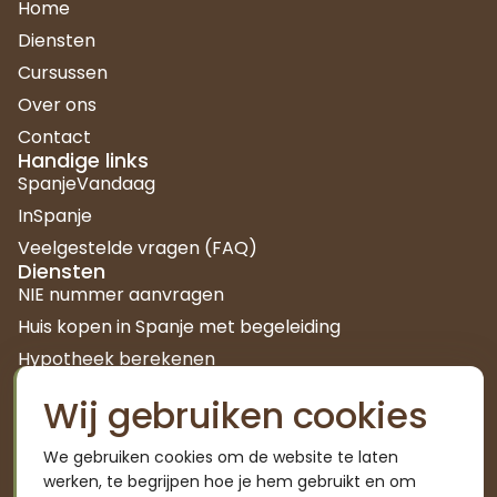
Home
Diensten
Cursussen
Over ons
Contact
Handige links
SpanjeVandaag
InSpanje
Veelgestelde vragen (FAQ)
Diensten
NIE nummer aanvragen
Huis kopen in Spanje met begeleiding
Hypotheek berekenen
Kenniscentrum
Wij gebruiken cookies
Autónomo worden in Spanje
Waarom bijbetalen seguridad social
We gebruiken cookies om de website te laten
Familia numerosa in Spanje
werken, te begrijpen hoe je hem gebruikt en om