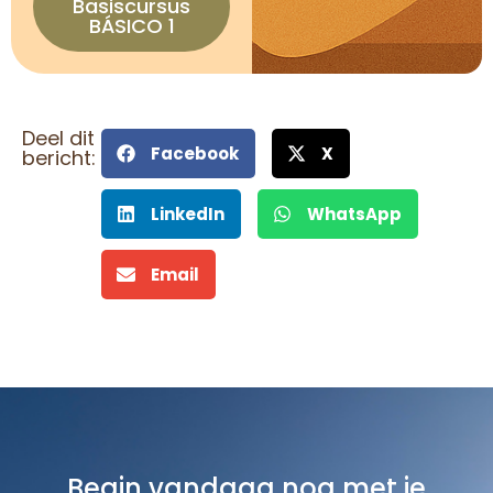
Basiscursus
BÁSICO 1
Deel dit
Facebook
X
bericht:
LinkedIn
WhatsApp
Email
Begin vandaag nog met je